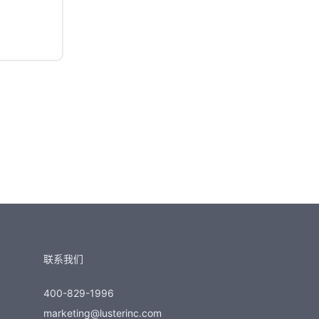
联系我们
400-829-1996
marketing@lusterinc.com