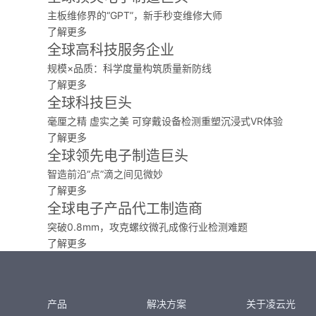
主板维修界的“GPT”，新手秒变维修大师
了解更多
全球高科技服务企业
规模×品质：科学度量构筑质量新防线
了解更多
全球科技巨头
毫厘之精 虚实之美 可穿戴设备检测重塑沉浸式VR体验
了解更多
全球领先电子制造巨头
智造前沿“点”滴之间见微妙
了解更多
全球电子产品代工制造商
突破0.8mm，攻克螺纹微孔成像行业检测难题
了解更多
产品
解决方案
关于凌云光