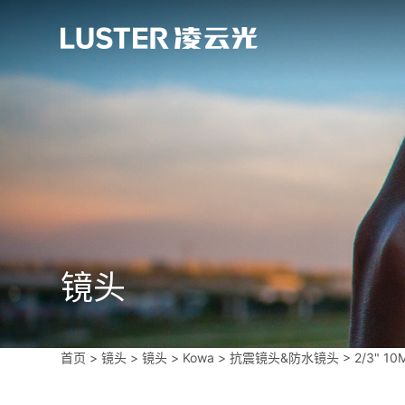
镜头
首页
>
镜头
>
镜头
>
Kowa
>
抗震镜头&防水镜头
>
2/3" 