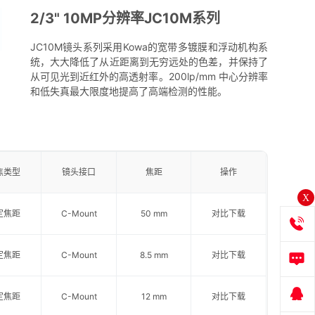
2/3" 10MP分辨率JC10M系列
JC10M镜头系列采用Kowa的宽带多镀膜和浮动机构系
统，大大降低了从近距离到无穷远处的色差，并保持了
从可见光到近红外的高透射率。200lp/mm 中心分辨率
和低失真最大限度地提高了高端检测的性能。
焦类型
镜头接口
焦距
操作
X
定焦距
C-Mount
50 mm
对比
下载
定焦距
C-Mount
8.5 mm
对比
下载
定焦距
C-Mount
12 mm
对比
下载