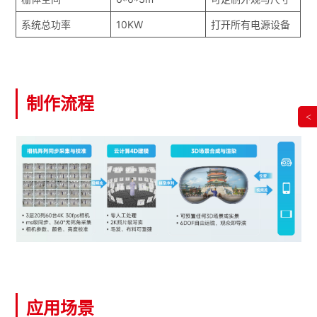
系统总功率
10KW
打开所有电源设备
制作流程
<
应用场景