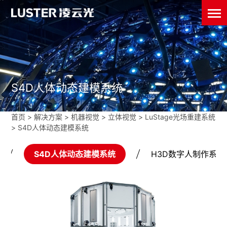
S4D人体动态建模系统
首页
>
解决方案 >
机器视觉
>
立体视觉
>
LuStage光场重建系统
>
S4D人体动态建模系统
S4D人体动态建模系统
H3D数字人制作系统