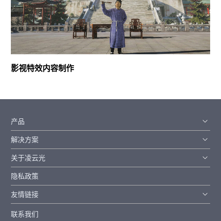
影视特效内容制作
产品
解决方案
关于凌云光
隐私政策
友情链接
联系我们