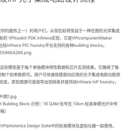
a光学创新中心提供的服务之一）的用户们，从现在起将受益于一种在图形光学集成
kit PDK Infinera实现，它是VPIcomponentMaker
K)包括Infinera PIC foundry平台支持的各种building blocks。
block精简模型，这些模型基于每个单独模块特性数据和芯片实测结果，它确保了每
同时只需控制个别参数即可。用户可快速搭建面向应用的光子集成电路功能原
图便可直接导出到网表并提供给Infinera InP foundry，
a PDK Building Block 示例：16 QAM 信号在 10km 标准单模光纤中传
输）
k均可以和VPIphotonics Design Suite中的标准模块及虚拟仪器一起使用，