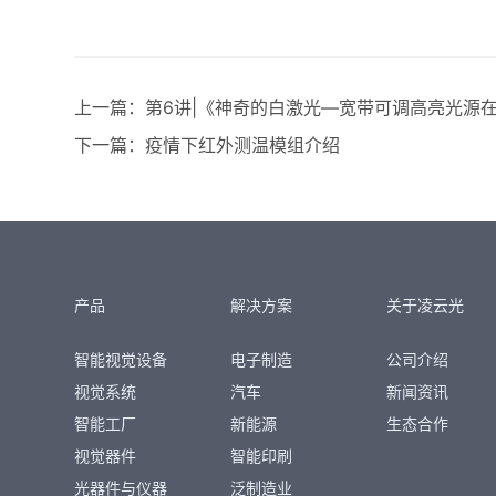
上一篇：
第6讲|《神奇的白激光—宽带可调高亮光源
下一篇：
疫情下红外测温模组介绍
产品
解决方案
关于凌云光
智能视觉设备
电子制造
公司介绍
视觉系统
汽车
新闻资讯
智能工厂
新能源
生态合作
视觉器件
智能印刷
光器件与仪器
泛制造业