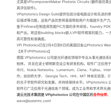
尤其是VPIcomponentMaker Photonic Circuits (器件级仿真
真评估软件)。
VPIphotonics Design Suite提供包括分级电路
征描述等功能，这些产品优势将直接帮助用户大幅提升生产力
鉴于Infinera在制造高性能PIC方面的多年经验，foundry
和产出。将这些building blocks嵌入VPI软件框架
高可靠性和准确度。
VPI Photonics已在2月4日到6日的美国旧金山Photonics
【关于VPIPhotonics】
德国 VPIphotonics 公司是光纤通信领域中专业从事
柏林， 并且在波士顿明斯克设立有研发机构。软件广泛应用
中兴、Nokia Networks、Lumentum、Ciena、Fujits
作，如剑桥大学、 Georgia Tech、HHI、MIT 林肯实验室
的光子学软件研究和发展，并持续保持水平。VPIphotonic
软件已广泛应用于光通信各个领域，成为工业界和学术界光通
凌云光技术集团是 VPIphotonics 公司在中国区的
合作伙伴
。
wave@lusterinc.com!