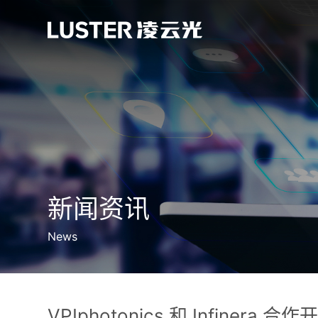
新闻资讯
News
VPIphotonics 和 Infiner