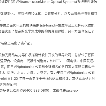
设计软件)和VPItransmissionMaker Optical Systems(系统级性能仿
设计和先进的参数脚本化， 参数扫描和优化，灵敏度分析，以及系统基准参照和特
。
 PDK提供全面优化后的模块来确保在foundry集成平台上发挥较大性能
的能力，一方面实现了复杂的光学集成电路的仿真和建模，另一方面也保证了
 West展会上展出了该产品。
光通信系统和光网络与光器件模拟设计软件开发的世界公司，总部位于德国
于运营商、设备商、光器件制造商，如NTT、中国电信、中国联通、
u、Intel 等；而且VPIphotonics 公司与全球知名的数百家大学研究机构合
、DTU、清华、北大、北邮、北交等，有力支撑了VPIphotonics 公司
s 公司成立近20 年来一直专注于光通信仿真和设计，其仿真系列系列
信仿真标准！
更多信息欢迎咨询400 898 0800，或邮件联系sales-