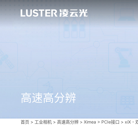
高速高分辨
首页
>
工业相机
>
高速高分辨
>
Ximea
>
PCIe接口
>
xiX 