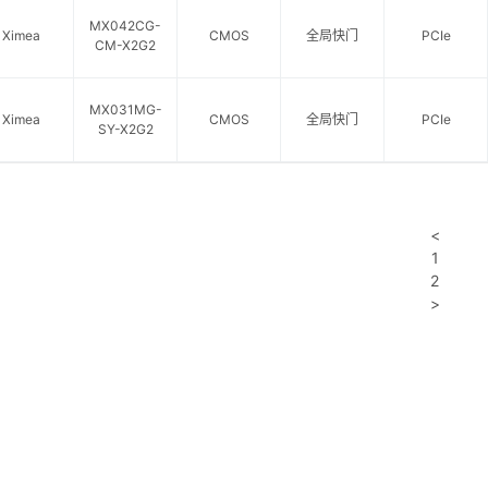
MX042CG-
Ximea
CMOS
全局快门
PCIe
CM-X2G2
MX031MG-
Ximea
CMOS
全局快门
PCIe
SY-X2G2
<
1
2
>