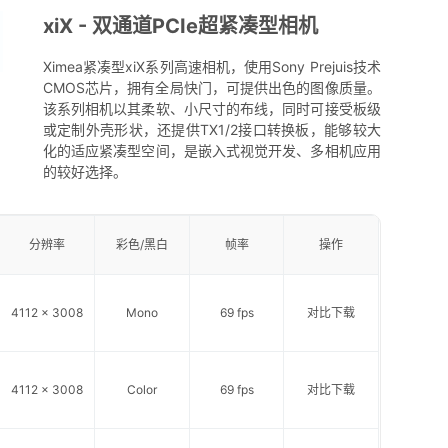
xiX - 双通道PCIe超紧凑型相机
Ximea紧凑型xiX系列高速相机，使用Sony Prejuis技术
CMOS芯片，拥有全局快门，可提供出色的图像质量。
该系列相机以其柔软、小尺寸的布线，同时可接受板级
或定制外壳形状，还提供TX1/2接口转换板，能够较大
化的适应紧凑型空间，是嵌入式视觉开发、多相机应用
的较好选择。
分辨率
彩色/黑白
帧率
操作
4112 x 3008
Mono
69 fps
对比
下载
4112 x 3008
Color
69 fps
对比
下载