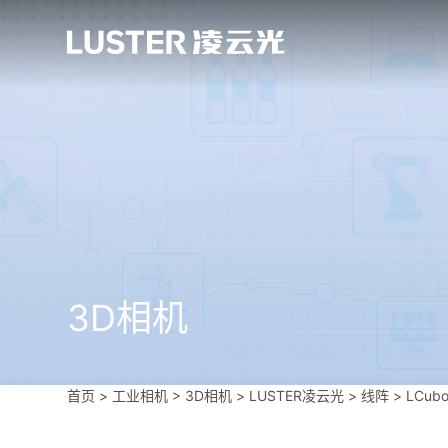
3D相机
首页
>
工业相机
>
3D相机
>
LUSTER凌云光
>
线阵
>
LCub