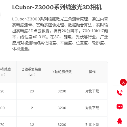
LCubor-Z3000系列线激光3D相机
LCubor-Z3000系列根据激光三角测量原理，通过内置
高精度测量、宽动态图像处理、数据融合算法，实时输
出高精度3D点云数据。拥有2K分辨率，700-10KHZ频
率，线性度±0.01%。在3C、锂电、光伏等行业，广泛
应用对被测物的高低段差、平面度、位置度、轮廓度、
体积测量。
参考线宽
Z轴重复精度
X轴轮廓点数
操作
mm)
(μm)
X
520
20
3200
对比
下载
300
2
3200
对比
下载
170
1.2
3200
对比
下载