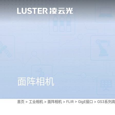
面阵相机
首页
>
工业相机
>
面阵相机
>
FLIR
>
GigE接口
>
GS3系列