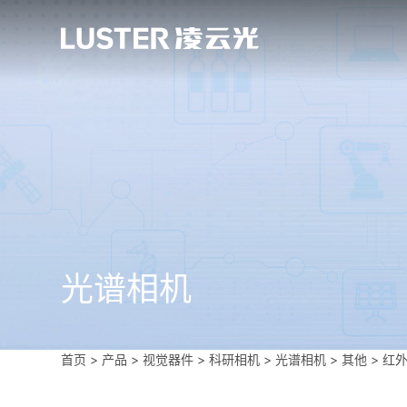
光谱相机
首页
>
产品 > 视觉器件 >
科研相机
>
光谱相机
>
其他
>
红