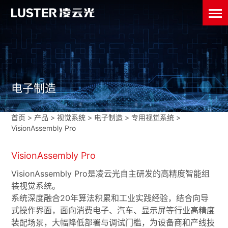
电子制造
首页
>
产品 >
视觉系统
>
电子制造
>
专用视觉系统
>
VisionAssembly Pro
VisionAssembly Pro
VisionAssembly Pro是凌云光自主研发的高精度智能组
装视觉系统。
系统深度融合20年算法积累和工业实践经验，结合向导
式操作界面，面向消费电子、汽车、显示屏等行业高精度
装配场景，大幅降低部署与调试门槛，为设备商和产线技