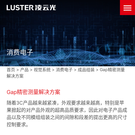
消费电子
首页
>
产品 >
视觉系统
>
消费电子
>
成品组装
>
Gap精密测量
解决方案
Gap精密测量解决方案
随着3C产品越来越紧凑，外观要求越来越高，特别是苹
果掀起的对产品外观的超高品质要求，因此对电子产品成
品以及不同模组组装之间的间隙和段差的提出更高的尺寸
控制要求。