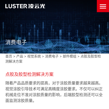
消费电子
首页
>
产品 >
视觉系统
>
消费电子
>
部件模组
>
点胶及胶型检
测解决方案
点胶及胶型检测解决方案
随着产品品质要求的提高，对于涂胶质量要求越来越高。
视觉涂胶引导技术可满足高精度涂胶要求。不仅可以纠正
机械走位不准对涂胶质量的影响，后端胶型检测还可以全
面监测涂胶质量。