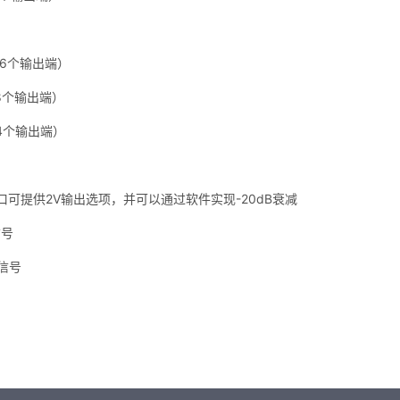
共16个输出端）
共8个输出端）
共4个输出端）
s输出端口可提供2V输出选项，并可以通过软件实现-20dB衰减
信号
G信号