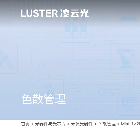
色散管理
首页
>
光器件与光芯片
>
无源光器件
>
色散管理
>
Mint-1