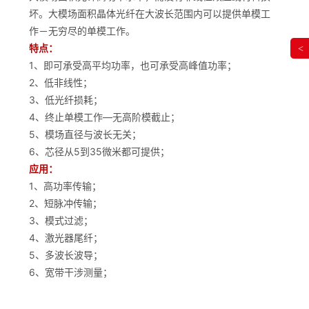
坏。大模场面积晶体光纤在大波长范围内可以提供单模工
作－无穷尽的单模工作。
特点：
<
1、即可承受高平均功率，也可承受高峰值功率；
2、低非线性；
3、低光纤损耗；
4、终止单模工作—无高阶模截止；
5、模场直径与波长无关；
6、芯径从5到35微米都可提供；
应用：
1、高功率传输；
2、短脉冲传输；
3、模式过滤；
4、激光器尾纤；
5、多波长波导；
6、宽带干涉测量；