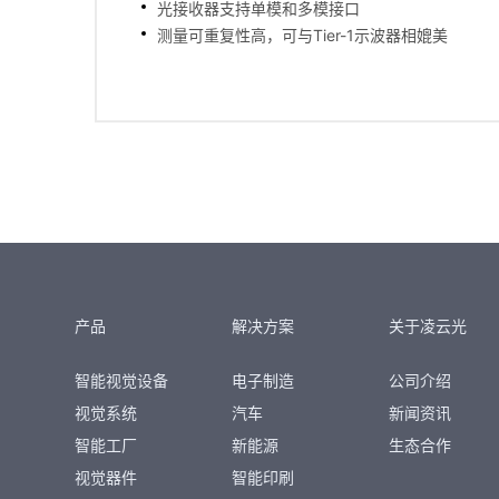
光接收器支持单模和多模接口
测量可重复性高，可与Tier-1示波器相媲美
产品
解决方案
关于凌云光
智能视觉设备
电子制造
公司介绍
视觉系统
汽车
新闻资讯
智能工厂
新能源
生态合作
视觉器件
智能印刷