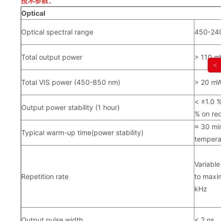
技术参数：
Optical
Optical spectral range
450-24
Total output power
> 110 
<
Total VIS power (450-850 nm)
> 20 m
< ±1.0 %
Output power stability (1 hour)
% on re
≈ 30 mi
Typical warm-up time(power stability)
tempera
Variable
Repetition rate
to max
kHz
Output pulse width
< 2 ns