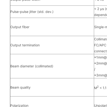
< 2 µs (
Pulse-pulse jitter (std. dev.)
depend
Output fiber
Single-
Collimat
Output termination
FC/APC
connect
≈1mm
@
≈2mm@
Beam diameter (collimated)
/
≈3mm@
2
Beam quality
M
< 1.1
Polarization
Unpolar