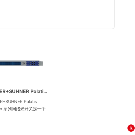
HUBER+SUHNER Polatis 6000系列单模8×8～192×192矩阵光开关
R+SUHNER Polatis
0n 系列网络光开关是一个
能的，完全无阻塞全光8×8
92×192 矩阵开关。它的性
X
以满足的性能和可靠性应用