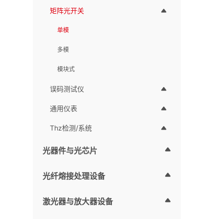
场可
矩阵光开关
以及
单模
更高
架空间
多模
现场
光纤
模块式
软件
误码测试仪
口的
塞矩
通用仪表
凑的
常适
Thz检测/系统
试实
光器件与光芯片
用。
Pol
节省
光纤熔接处理设备
激光器与放大器设备