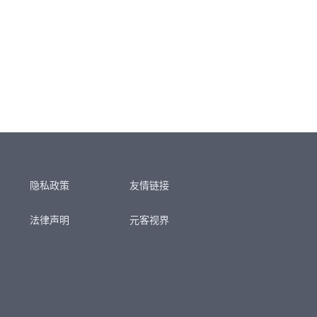
战性的数据中心、电信以及自动
化测试等多种场合广泛应用。
隐私政策
友情链接
法律声明
元客视界