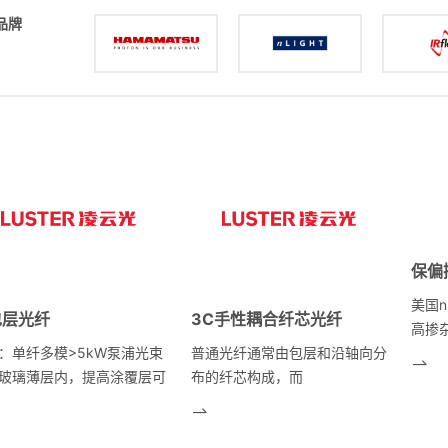
品牌
保偏
美国n
包层光纤
3C手性耦合纤芯光纤
高掺
（D
：单纤多模>5kW泵浦光束
普通光纤通常由包层和沿轴向分
高性
玻璃薄层内，提高涂覆层可
布的纤芯构成，而
品系
特殊设计实现低光子暗化圆
3C（Chirally-coupled-core）
纤、
包层减小熔接的不确定性与
手性耦合纤芯光纤的结构，石英