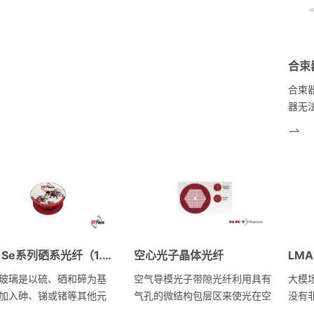
配的无
多模波导，易于盘绕不敏感
包层内有两条纤芯，一条是沿轴
司光
层光纤高功率光纤激光方案
向分布的中央纤芯，芯径较大，
器工
5kW）nLIGHT增益光纤
一般在30um以上，用于信号光
功率光纤激光器专用）
的传输；另一条是偏离中心轴、
合束
围绕中央纤芯螺旋分布的侧芯，
芯径比中央纤芯小得多，只有十
合束
几微米，主要作用是控制中央纤
器无
芯的模式，将高阶模耦合进侧芯
现光
并对其产生高损耗(大于
自由
100dB/m)，使得中央纤芯中的
光栅
基模可以极低损耗地传输(小于
会有
0.1dB/m)。
复杂
题。
平，
许简
空心光子晶体光纤
LM
IRF-Se系列硒系光纤（1.5至10um）
要求
合在
空气导模光子带隙光纤利用具有
大模
玻璃是以硫、硒和碲为基
输出
气孔的微结构包层区来使光在空
没有
加入砷、锑或锗等其他元
率和
芯中传导。
模场
与二氧化硅相比，它具有在