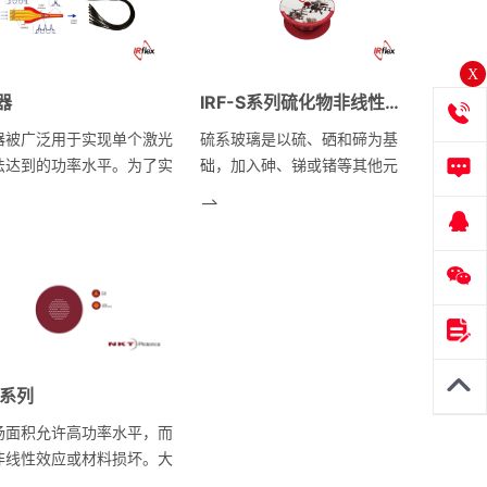
源传输光纤。nLIGHT公
配的无源传输光纤。nLIGHT公
纤产品广泛应用于光纤激光
司光纤产品广泛应用于光纤激光
业及科研领域。
器工业及科研领域。
X
器
IRF-S系列硫化物非线性光纤（1.5至6.5um）
器被广泛用于实现单个激光
硫系玻璃是以硫、硒和碲为基
法达到的功率水平。为了实
础，加入砷、锑或锗等其他元
束组合，这些器件通常采用
素。与二氧化硅相比，它具有在
空间光学器件，如反射镜、
中、远红外光谱区域的传输、较
和透镜，这些光学器件一般
低的声子能量值、较高的折射率
热敏感、振动引起的失调、
和非常大的非线性等优点。硫化
的封装和笨重的设计等问
物光纤是高功率激光传输、化学
合束器可以提供高功率水
传感、热成像和温度监测的应用
具有紧凑和坚固的好处；允
的理想材料。
单的包装和满足严格的环境
A系列
。光纤合路器将多个光纤融
一起，形成一个整体的公共
场面积允许高功率水平，而
孔径，从而将它们的输出功
非线性效应或材料损坏。大
波长结合在一起。
面积晶体光纤在大波长范围