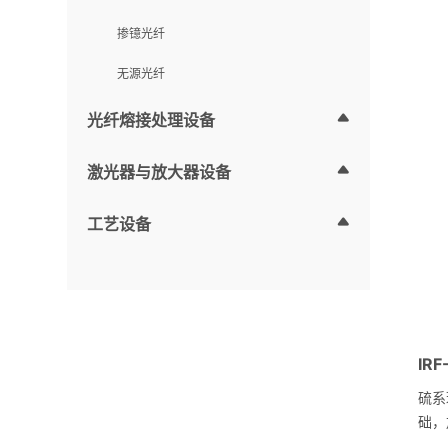
损耗
三包
掺镱光纤
（>
（高
无源光纤
光纤熔接处理设备
激光器与放大器设备
工艺设备
硫系
础，
素。