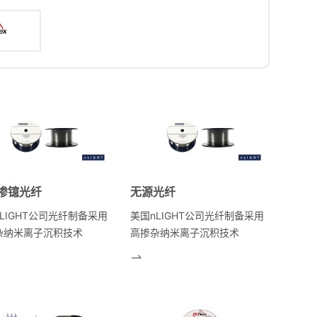
掺镱光纤
无源光纤
LIGHT公司光纤制备采用
美国nLIGHT公司光纤制备采用
杂纳米离子沉积技术
高掺杂纳米离子沉积技术
ND），可实现掺杂光纤的
（DND），可实现掺杂光纤的
能同时保证高可靠性。其产
高性能同时保证高可靠性。其产
列包括掺YB单/双包层光
品系列包括掺YB单/双包层光
掺Er单包层光纤以及相应匹
纤、掺Er单包层光纤以及相应匹