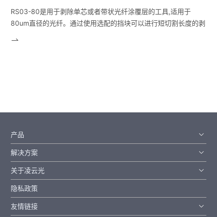
RS03-80是用于剥除单芯或者带状光纤涂覆层的工具,适用于
80um直径的光纤。通过使用选配的挡块可以进行短切割长度的剥
除（3mm到5mm）。兼容FH-100系列和FH-40系列的光纤夹
具。采用了重视操作性的设计，能够通过减少操作人员在剥除涂
覆层时候的力气来提高可操作性。并且和配备了6倍于之前型号产
品剥除次数的电池，以及为了能够简单的设置各种操作条件，熔
接机和智能手机可以和无线互联，来达到各种各样的新功能。
产品
解决方案
关于凌云光
隐私政策
友情链接