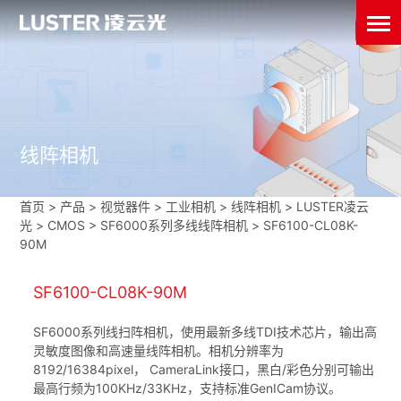
线阵相机
首页
>
产品 > 视觉器件 >
工业相机
>
线阵相机
>
LUSTER凌云
光
>
CMOS
>
SF6000系列多线线阵相机
>
SF6100-CL08K-
90M
SF6100-CL08K-90M
SF6000系列线扫阵相机，使用最新多线TDI技术芯片，输出高
灵敏度图像和高速量线阵相机。相机分辨率为
8192/16384pixel， CameraLink接口，黑白/彩色分别可输出
最高行频为100KHz/33KHz，支持标准GenICam协议。