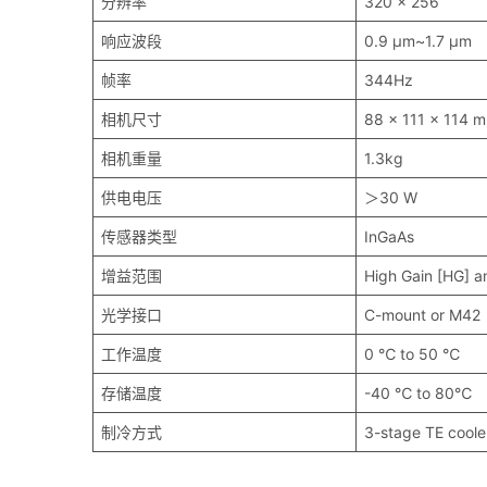
分辨率
320 x 256
响应波段
0.9 μm~1.7 μm
帧率
344Hz
相机尺寸
88 x 111 x 114 
相机重量
1.3kg
供电电压
＞30 W
传感器类型
InGaAs
增益范围
High Gain [HG] 
光学接口
C-mount or M42
工作温度
0 ℃ to 50 ℃
存储温度
-40 ℃ to 80℃
制冷方式
3-stage TE coole