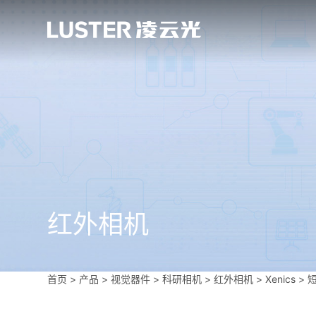
红外相机
首页
>
产品 > 视觉器件 >
科研相机
>
红外相机
>
Xenics
>