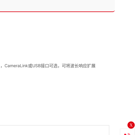
z，CameraLink或USB接口可选，可将波长响应扩展
X