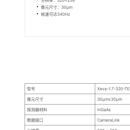
分辨率：320×256
像元尺寸：30μm
帧速可达340Hz
型号
Xeva-1.7-320-T
像元尺寸
30μmx30μm
探测器材料
InGaAs
数据接口
CameraLink