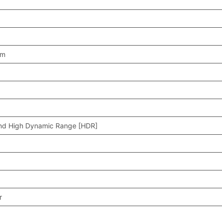
mm
and High Dynamic Range [HDR]
r