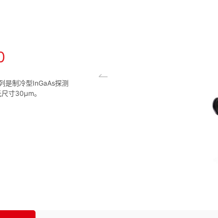
0
系列是制冷型InGaAs探测
元尺寸30μm。