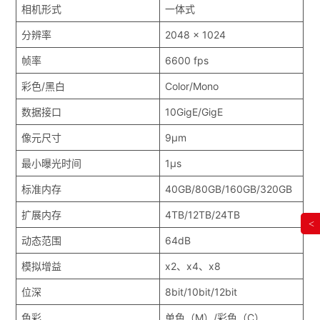
相机形式
一体式
分辨率
2048 x 1024
帧率
6600 fps
彩色/黑白
Color/Mono
数据接口
10GigE/GigE
像元尺寸
9μm
最小曝光时间
1μs
标准内存
40GB/80GB/160GB/320GB
扩展内存
4TB/12TB/24TB
<
动态范围
64dB
模拟增益
x2、x4、x8
位深
8bit/10bit/12bit
色彩
单色（M）/彩色（C）