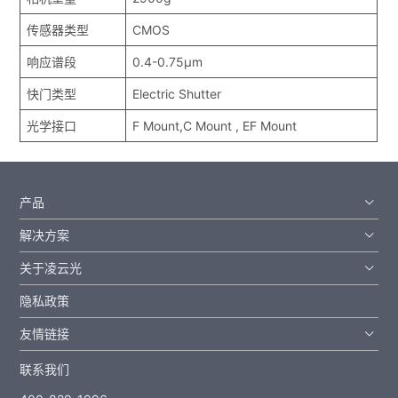
传感器类型
CMOS
响应谱段
0.4-0.75μm
快门类型
Electric Shutter
光学接口
F Mount,C Mount , EF Mount
产品
解决方案
关于凌云光
隐私政策
友情链接
联系我们