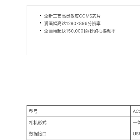
全新工艺高灵敏度COMS芯片
满画幅高达1280×896分辨率
全画幅超快150,000帧/秒的拍摄频率
型号
AC
相机形式
一
数据接口
USB