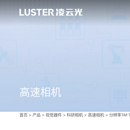
高速相机
首页
>
产品 > 视觉器件 >
科研相机
>
高速相机
>
分辨率1M-1