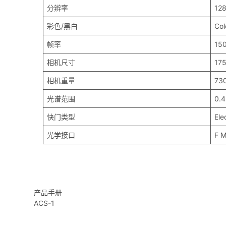
分辨率
12
彩色/黑白
Col
帧率
15
相机尺寸
17
相机重量
73
光谱范围
0.
快门类型
Ele
光学接口
F M
产品手册
ACS-1