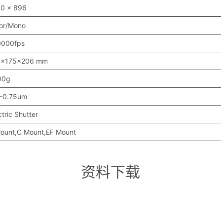
80 x 896
or/Mono
0000fps
5x175x206 mm
00g
4-0.75um
ctric Shutter
ount,C Mount,EF Mount
资料下载