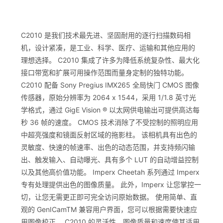
C2010 是我们技术最先进、坚固耐用的逐行扫描数码相
机，设计紧凑，是工业、科学、医疗、运输和其他应用的
理想选择。 C2010 集成了许多为降低系统复杂性、最大化
接口带宽和扩展可用操作范围而量身定制的独特功能。
C2010 配备 Sony Pregius IMX265 全局快门 CMOS 图像
传感器，原始分辨率为 2064 x 1544，采用 1/1.8 英寸光
学格式，通过 GigE Vision ® 以太网供电输出可提供高达每
秒 36 帧的速度。 CMOS 技术消除了不受控制的照明应用
中超亮强度和镜面反射区域的拖影柱。 该相机具有出色的
灵敏度、快速的帧速率、出色的动态范围，并支持频闪输
出、触发输入、自动曝光、具有多个 LUT 的自动增益控制
以及其他高价值功能。 Imperx Cheetah 系列通过 Imperx
专有处理提供出色的图像质量。 此外，Imperx 让您掌控一
切，让您无需更正即可完全访问原始数据。 使用简单、直
观的 GenICamTM 兼容用户界面，您可以根据需要快速应
用图像校正。 C2010 的灵活性、图像质量和速度使其适用