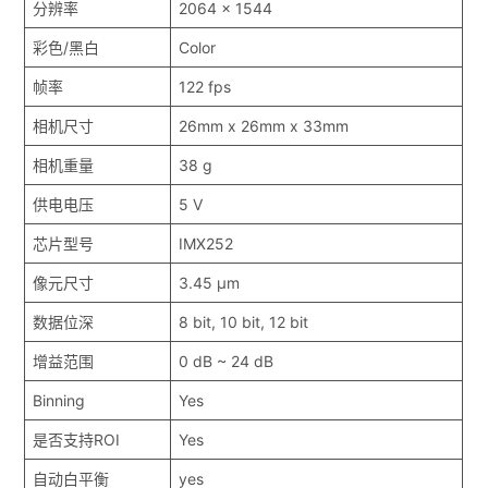
分辨率
2064 x 1544
彩色/黑白
Color
帧率
122 fps
相机尺寸
26mm x 26mm x 33mm
相机重量
38 g
供电电压
5 V
芯片型号
IMX252
像元尺寸
3.45 μm
数据位深
8 bit, 10 bit, 12 bit
增益范围
0 dB ~ 24 dB
Binning
Yes
是否支持ROI
Yes
自动白平衡
yes