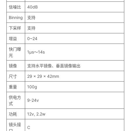
信噪比
40dB
Binning
支持
下采样
支持
增益
0~24
快门曝
1μs～14s
光
镜像
支持水平镜像、垂直镜像输出
尺寸
29 x 29 x 42mm
重量
100g
供电方
9-24v
式
功耗
12v, 2.2w
镜头接
C
口