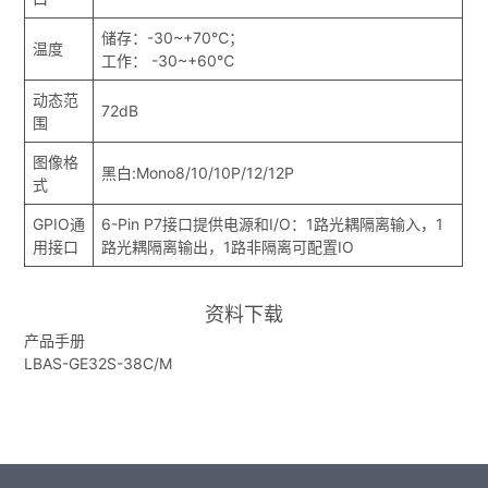
储存：-30~+70℃；
温度
工作： -30~+60℃
动态范
72dB
围
图像格
黑白:Mono8/10/10P/12/12P
式
GPIO通
6-Pin P7接口提供电源和I/O：1路光耦隔离输入，1
用接口
路光耦隔离输出，1路非隔离可配置IO
资料下载
产品手册
LBAS-GE32S-38C/M