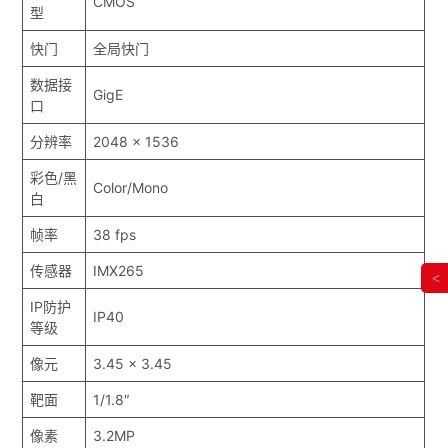
CMOS
型
快门
全局快门
数据接
GigE
口
分辨率
2048 x 1536
彩色/黑
Color/Mono
白
帧率
38 fps
传感器
IMX265
<
IP防护
IP40
等级
像元
3.45 x 3.45
靶面
1/1.8″
像素
3.2MP