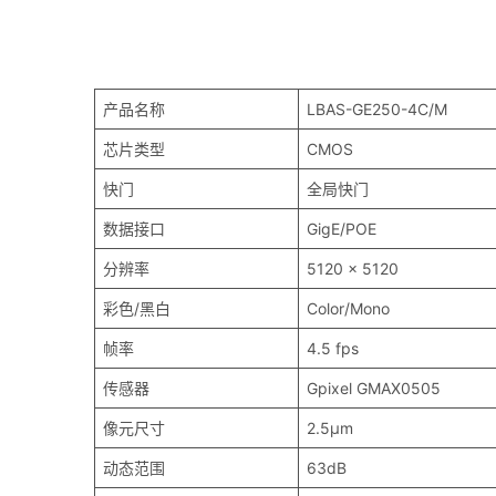
产品名称
LBAS-GE250-4C/M
芯片类型
CMOS
快门
全局快门
数据接口
GigE/POE
分辨率
5120 x 5120
彩色/黑白
Color/Mono
帧率
4.5 fps
传感器
Gpixel GMAX0505
像元尺寸
2.5μm
动态范围
63dB