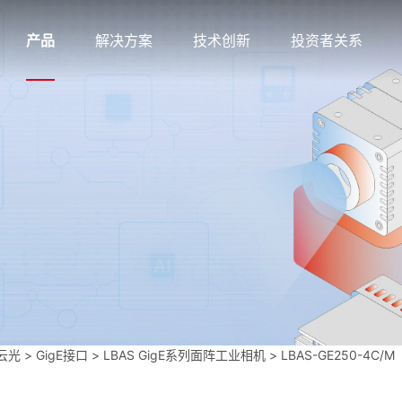
产品
解决方案
技术创新
投资者关系
凌云光
>
GigE接口
>
LBAS GigE系列面阵工业相机
>
LBAS-GE250-4C/M