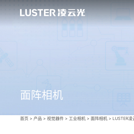
面阵相机
首页
>
产品 > 视觉器件 >
工业相机
>
面阵相机
>
LUSTER