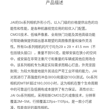
产品描述
JAI的Go系列相机外形小巧，以入门级的价格提供出色的功
能性和性能，是各种机器视觉应用的较优入门配置。
CMOS技术、低噪声像素、全局快门功能及其他高级功能
可帮助确保提供超出基本期望的高图像质量和操作灵活
性。所有Go系列相机的尺寸均为29 x 29 x 41.5 mm（不
包括镜头接口），重量不到50克，能够安装在狭小的空间
中，或安装在非常注重尺寸和重量的车辆或其他应用场合
中。该系列相机专为满足实际需求而精心打造，外壳坚固
耐用；为较大限度地提升其适应严苛工业环境的能力，JAI
对其进行了高强度的冲击(80G)和震动(10G)测试。Go系列
相机的MTBF超过180,000小时，这为相机在整个生命周期
中的可靠运行及低拥有成本提供了有力保证。 高性价比：
JAI Go系列相机，采用较新CMOS芯片成像技术，分辨率
覆盖2M~5M，行频覆盖22fps~110fps，是一款小巧紧
凑，性能良好的面阵相机。