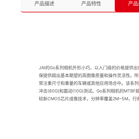
产品描述
产品特性
产品
JAI的Go系列相机外形小巧，以入门级的价格提
保提供超出基本期望的高图像质量和操作灵活性。所有G
常注重尺寸和重量的车辆或其他应用场合中。该系列
冲击(80G)和震动(10G)测试。Go系列相机的MT
较新CMOS芯片成像技术，分辨率覆盖2M~5M，行频