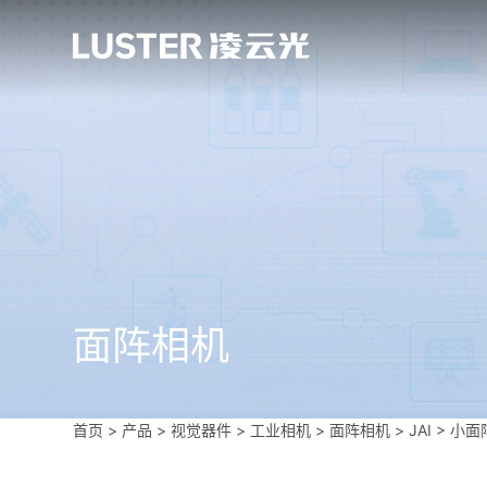
面阵相机
首页
>
产品 > 视觉器件 >
工业相机
>
面阵相机
>
JAI
>
小面