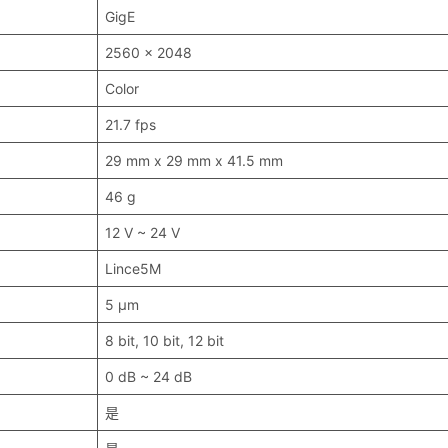
GigE
2560 x 2048
Color
21.7 fps
29 mm x 29 mm x 41.5 mm
46 g
12 V ~ 24 V
Lince5M
5 μm
8 bit, 10 bit, 12 bit
0 dB ~ 24 dB
是