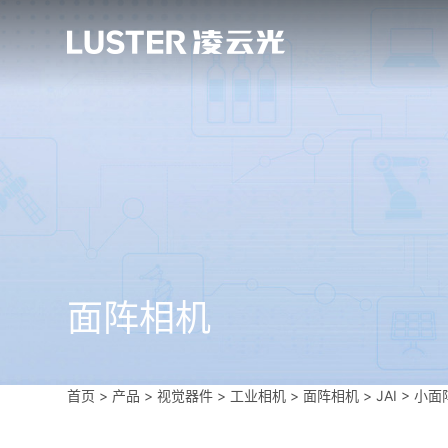
面阵相机
首页
>
产品 > 视觉器件 >
工业相机
>
面阵相机
>
JAI
>
小面