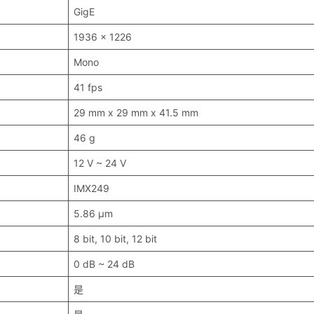
GigE
1936 x 1226
Mono
41 fps
29 mm x 29 mm x 41.5 mm
46 g
12 V ~ 24 V
IMX249
5.86 μm
8 bit, 10 bit, 12 bit
0 dB ~ 24 dB
是