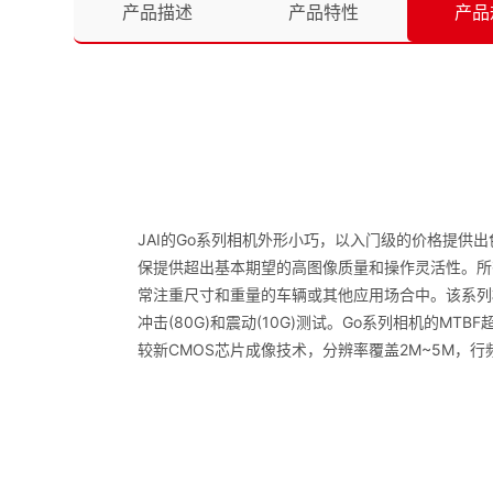
产品描述
产品特性
产品
JAI的Go系列相机外形小巧，以入门级的价格提
保提供超出基本期望的高图像质量和操作灵活性。所有G
常注重尺寸和重量的车辆或其他应用场合中。该系列
冲击(80G)和震动(10G)测试。Go系列相机的MT
较新CMOS芯片成像技术，分辨率覆盖2M~5M，行频