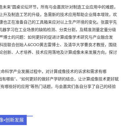
造未来”圆桌论坛环节，所有与会嘉宾针对制造工业应用中的难题，
上升及制造工艺的升级，急需新的技术应用帮助企业降本增效，欢
康也正在准备自己的工具箱来应对以上生产环境的变化。张震宇先
并表示机器学习在工业场景的缺陷检测、分类分割，及精准测量定量分级
严博士的问题：如何更好的促进计算成像学术研究与产业融合发
科技联合创始人&COO黄志雷博士、及清华大学曹良才教授，围绕
论创新、人才培养、技术应用落地及计算成像未来发展方向，探讨
在生命科学产业发展过程中，对计算成像技术的诉求和需求有哪
战有哪些”、“如何更好的做好产学研的结合，让计算成像技术更好赋
域有哪些好的应用”等热门话题，与会嘉宾们各自分享了自己的经验
像•创新发展