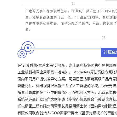
”
“
古老的光学正在焕发新生机。20世纪一共产生了10项诺贝
生，光学的高速发展可见一斑。“十四五”规划中，医疗健
学现在更是如日中天。
而作为融合了光学、生命、信息三
间。
”
计算成
在“计算成像•智造未来”分会场，富士康科技集团执行副总经
工业机器视觉应用场景与难点》。 ModelArts算法高级专
面向不同用户提供差异化方案。阿里巴巴达摩院高级产品专家
智能化》。机器视觉很早就进入了人工智能的领域，凌云光技
角看计算成像在工业中的价值》。在机器人方面，北京思灵机
系统制造商的立场向大家阐述《多模态信息融合与关键信息处
光电精密工程有限公司董事长吴易明博士就《面向离散制造模
有限公司联合创始人/COO黄志雷博士《基于光谱技术的智