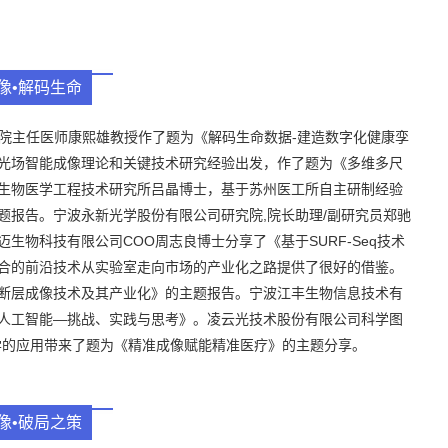
像•解码生命
医院主任医师康熙雄教授作了题为《解码生命数据-建造数字化健康孪
光场智能成像理论和关键技术研究经验出发，作了题为《多维多尺
生物医学工程技术研究所吕晶博士，基于苏州医工所自主研制经验
题报告。宁波永新光学股份有限公司研究院,院长助理/副研究员郑驰
物科技有限公司COO周志良博士分享了《基于SURF-Seq技术
合的前沿技术从实验室走向市场的产业化之路提供了很好的借鉴。
断层成像技术及其产业化》的主题报告。宁波江丰生物信息技术有
人工智能—挑战、实践与思考》。凌云光技术股份有限公司科学图
学的应用带来了题为《精准成像赋能精准医疗》的主题分享。
像•破局之策