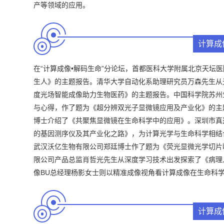
产等领域的应用。
计算成
在“计算成像•解码生命”分论坛，首都医科大学附属北京天坛
生人》的主题报告。清华大学自动化系助理研究员万森先生从
度光场智能成像助力生物医药》的主题报告。中国科学院苏州
与心得，作了题为《超分辨双光子显微镜应用及产业化》的主
博士介绍了《共聚焦显微镜在生命科学中的应用》。深圳市真迈生
的基因测序仪及其产业化之路》，为计算光学与生命科学相结
武汉沃亿生物有限公司郑廷博士作了题为《荧光显微光学切片
限公司产品总监肖哲光先生从深度学习技术出发探索了《病理
像BU总经理杨影女士则以精准成像视角看计算成像在生命科
计算成