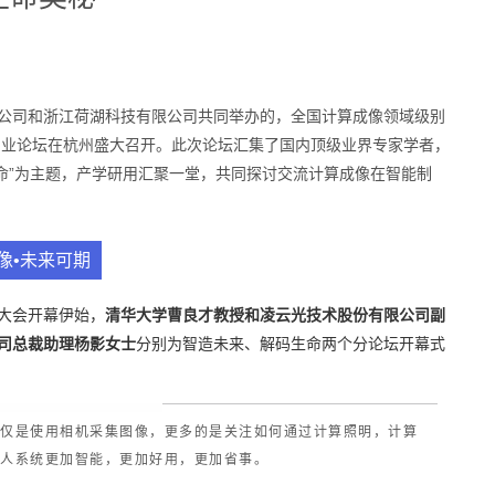
有限公司和浙江荷湖科技有限公司共同举办的，全国计算成像领域级别
产业论坛在杭州盛大召开。此次论坛汇集了国内顶级业界专家学者，
生命”为主题，产学研用汇聚一堂，共同探讨交流计算成像在智能制
像•未来可期
大会开幕伊始，
清华大学曹良才教授和凌云光技术股份有限公司副
司总裁助理杨影女士
分别为智造未来、解码生命两个分论坛开幕式
仅仅是使用相机采集图像，更多的是关注如何通过计算照明，计算
器人系统更加智能，更加好用，更加省事。