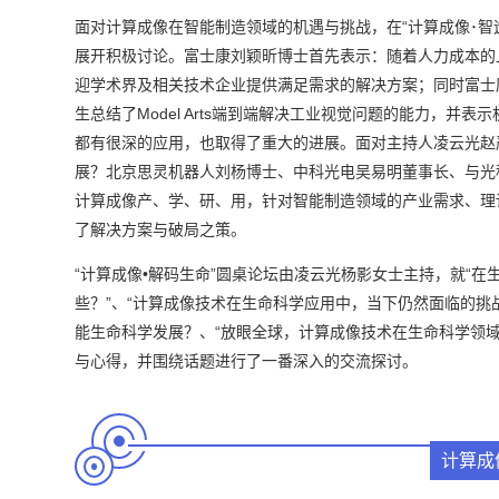
面对计算成像在智能制造领域的机遇与挑战，在“计算成像･智
展开积极讨论。富士康刘颖昕博士首先表示：随着人力成本的
迎学术界及相关技术企业提供满足需求的解决方案；同时富士
生总结了Model Arts端到端解决工业视觉问题的能力，
都有很深的应用，也取得了重大的进展。面对主持人凌云光赵
展？北京思灵机器人刘杨博士、中科光电吴易明董事长、与光
计算成像产、学、研、用，针对智能制造领域的产业需求、理
了解决方案与破局之策。
“计算成像•解码生命”圆桌论坛由凌云光杨影女士主持，就“
些？”、“计算成像技术在生命科学应用中，当下仍然面临的挑
能生命科学发展？、“放眼全球，计算成像技术在生命科学领
与心得，并围绕话题进行了一番深入的交流探讨。
计算成