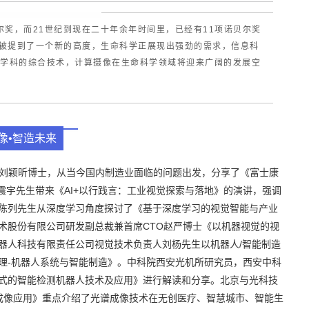
尔奖，而21世纪到现在二十年余年时间里，已经有11项诺贝尔奖
康被提到了一个新的高度，生命科学正展现出强劲的需求，信息科
个学科的综合技术，计算摄像在生命科学领域将迎来广阔的发展空
像•智造未来
理刘颖昕博士，从当今国内制造业面临的问题出发，分享了《富士康
家张震宇先生带来《AI+以行践言：工业视觉探索与落地》的演讲，强调
陈列先生从深度学习角度探讨了《基于深度学习的视觉智能与产业
术股份有限公司研发副总裁兼首席CTO赵严博士《以机器视觉的视
器人科技有限责任公司视觉技术负责人刘杨先生以机器人/智能制造
理-机器人系统与智能制造》。中科院西安光机所研究员，西安中科
式的智能检测机器人技术及应用》进行解读和分享。北京与光科技
能成像应用》重点介绍了光谱成像技术在无创医疗、智慧城市、智能生