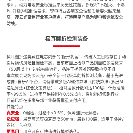
求》，动力电池安全标准迎来历史性跨越。新规将"不起火、不爆
炸"升级为强制性要求，锂电行业各项安全性和质量要求越来越
高。
凌云光聚焦行业客户痛点，打造明星产品为锂电智造筑安全
防线。
极耳翻折检测装备
极耳翻折这类藏在电芯内部的“隐形刺客”，传统人工目检存在手动
拨片损伤风险且漏检率高，当前市面上检测产品则面临多层极耳
（50层以上）边缘卷曲遮挡、粘连干扰等难题导致检测不准。
本次展会现场凌云光带来全新一代极耳翻折检测装备，基于先进
成像+自研AI平台，设备搭载多级AI递进算法（传统算法+多层AI
递进算法+综合决策算法），极耳层数计数可达100层，计数准确
率>99.5%，过检率严格控制在0.5%以内，性能指标领跑行业，
目前已经在多家头部企业获得批量交付应用。
性能特点
真安全
：0漏检，过检率<0.5%；保障翻折无漏检。
适应强
：最高可兼容极耳高度50mm，层数100层，适用于叠片/
卷绕工艺检测。
更易用
：用户可自行快速进行模型迭代。