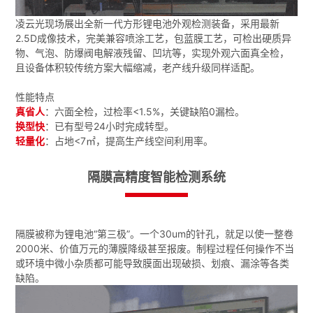
凌云光现场展出全新一代方形锂电池外观检测装备，采用最新
2.5D成像技术，完美兼容喷涂工艺，包蓝膜工艺，可检出硬质异
物、气泡、防爆阀电解液残留、凹坑等，实现外观六面真全检，
且设备体积较传统方案大幅缩减，老产线升级同样适配。
性能特点
真省人
：六面全检，过检率<1.5%，关键缺陷0漏检。
换型快
：已有型号24小时完成转型。
轻量化
：占地<7㎡，提高生产线空间利用率。
隔膜高精度智能检测系统
隔膜被称为锂电池“第三极”。一个30um的针孔，就足以使一整卷
2000米、价值万元的薄膜降级甚至报废。制程过程任何操作不当
或环境中微小杂质都可能导致膜面出现破损、划痕、漏涂等各类
缺陷。