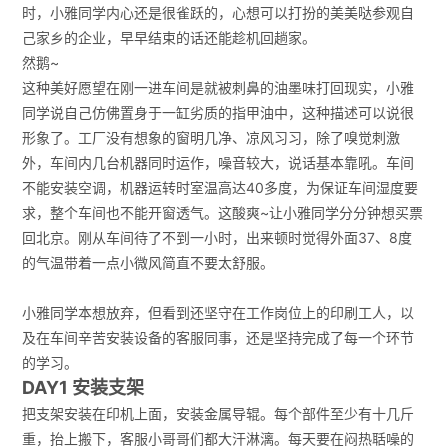
时，小雅同学内心还是很雀跃的，心想可以打扮的美美哒参观自
己家乡的企业，早早结束的话还能趁机回趟家。
然鹅~
这种美好愿望在刚一进车间是就被刺鼻的油墨味打回现实，小雅
同学说自己仿佛置身于一缸劣质的指甲油中，这种描述可以说很
形象了。工厂没有想象的窗明几净、凉风习习，除了嗅觉刺激
外，车间内几台机器同时运作，噪音较大，说话基本靠吼。车间
不能安装空调，机器运转时室温高达40多度，为保证车间湿度要
求，整个车间也不能开窗透气。这酸爽~让小雅同学分分钟想买票
回北京。刚从车间待了不到一小时，出来顿时觉得外面37、8度
的气温带着一点小微风简直不要太舒服。
小雅同学本想放弃，但看到还坚守在工作岗位上的印刷工人，以
及在车间辛苦安装设备的客服同事，还是坚持完成了每一个环节
的学习。
DAY1 安装支架
把支架安装在印机上面，安装金属导辊。每个部件至少有十几斤
重，抬上搬下，客服小哥哥们都大汗淋漓。每天要在闷热聒噪的