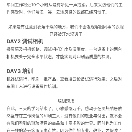
车间工作将近10个小时从没有听见一声抱怨。后来采访他们的工
作感受时，他们羞涩一笑，云淡风轻的说都已经习惯了。
如果没有注意到衣角干燥的地方，我们不会发现客服同事的衣服
已经被汗水湿透了
DAY2 调试相机
接屏幕及相机线路，调试相机准度及清晰度。一台设备上的两台
相机要处于完全水平状态，才能实现对印刷品质量的检测。
DAY3 培训
机器试运行，印刷一批产品，查看凌云设备试运行效果；之后对
车间工人进行设备操作培训。
培训现场
自此，三天的学习结束了，小雅感慨万千，感动于在炎热酷暑依
然坚守在工作岗位的印刷工人，没有他们的敬业与付出，就不会
有我们看到的琳琅满目的商品和丰富多彩的世界。同时也为工作
在一线的凌云客服同事点赞，因为你们的专业、敬业，才保障了