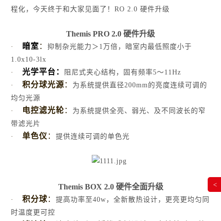
程化，今天终于和大家见面了！RO 2.0 硬件升级
Themis PRO 2.0
硬件升级
暗室
：
·
抑制杂光能力＞1万倍，暗室内最低照度小于
1.0x10-3lx
光学平台：
·
阻尼式夹心结构，固有频率5～11Hz
积分球光源
：
·
为系统提供直径200mm的亮度连续可调的
均匀光源
电控滤光轮
：
·
为系统提供全亮、弱光、及不同波长的窄
带滤光片
单色仪
：
·
提供连续可调的单色光
s BX 2.0
硬件全面升级
<
Themis BOX 2.0
硬件全面升级
积分球
：
·
提高功率至40w，全新散热设计，更亮更均匀同
时温度更可控