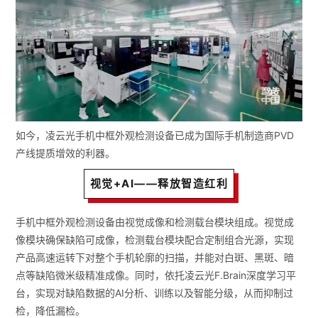
如今，凌云光手机中框外观检测设备已成为国际手机制造商PVD
产线提质增效的利器。
视觉+AI
——释放智造红利
手机中框外观检测设备由视觉成像和检测载台模块组成。视觉成
像模块确保缺陷可成像，检测载台模块配合定制组合光源，实现
产品高速运转下对整个手机轮廓的扫描，并能对白斑、黑斑、暗
点等缺陷微米级精准成像。同时，依托凌云光F.Brain深度学习平
台，实现对缺陷数据的AI分析、训练以及智能分级，从而抑制过
检，降低漏检。