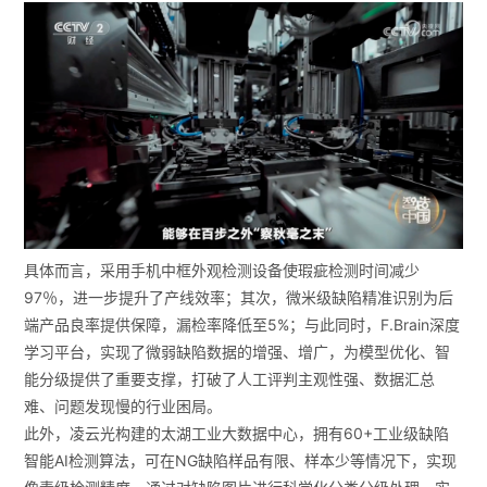
具体而言，采用手机中框外观检测设备使瑕疵检测时间减少
97％，进一步提升了产线效率；其次，微米级缺陷精准识别为后
端产品良率提供保障，漏检率降低至5%；与此同时，F.Brain深度
学习平台，实现了微弱缺陷数据的增强、增广，为模型优化、智
能分级提供了重要支撑，打破了人工评判主观性强、数据汇总
难、问题发现慢的行业困局。
此外，凌云光构建的太湖工业大数据中心，拥有60+工业级缺陷
智能AI检测算法，可在NG缺陷样品有限、样本少等情况下，实现