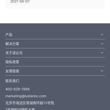
2021-06-07
产品
解决方案
关于凌云光
隐私政策
友情链接
联系我们
400-829-1996
marketing@lusterinc.com
北京市海淀区翠湖南环路13号院
7号楼知识理性大厦