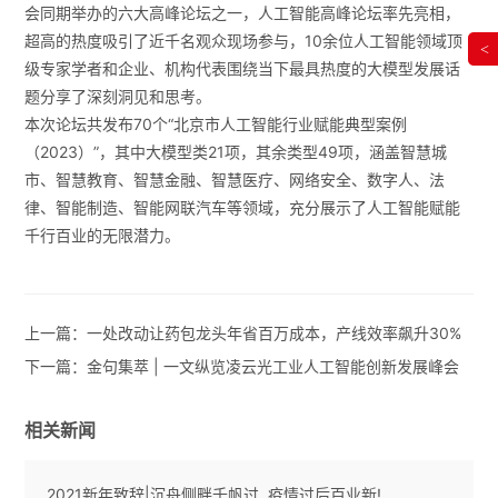
会同期举办的六大高峰论坛之一，人工智能高峰论坛率先亮相，
超高的热度吸引了近千名观众现场参与，10余位人工智能领域顶
<
级专家学者和企业、机构代表围绕当下最具热度的大模型发展话
题分享了深刻洞见和思考。
本次论坛共发布70个“北京市人工智能行业赋能典型案例
（2023）”，其中大模型类21项，其余类型49项，涵盖智慧城
市、智慧教育、智慧金融、智慧医疗、网络安全、数字人、法
律、智能制造、智能网联汽车等领域，充分展示了人工智能赋能
千行百业的无限潜力。
上一篇：
一处改动让药包龙头年省百万成本，产线效率飙升30%
下一篇：
金句集萃 | 一文纵览凌云光工业人工智能创新发展峰会
相关新闻
2021新年致辞|沉舟侧畔千帆过, 疫情过后百业新!