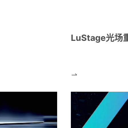
LuStage光