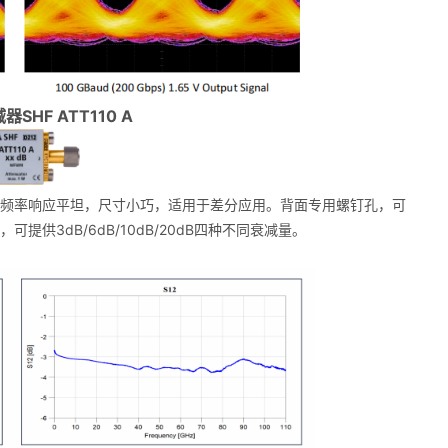
器SHF ATT110 A
 GHz，频率响应平坦，尺寸小巧，适用于差分应用。背面专用螺钉孔，可
可提供3dB/6dB/10dB/20dB四种不同衰减量。