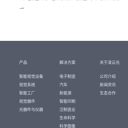
字、漏印、色差、套印偏差、脏点、墨点、毛边、模切偏
位、烫金偏位、光油缺失、光油偏位等常规缺陷及其他特殊
缺陷，有效控制产品质量。
产品
解决方案
关于凌云光
智能视觉设备
电子制造
公司介绍
视觉系统
汽车
新闻资讯
智能工厂
新能源
生态合作
视觉器件
智能印刷
光器件与仪器
泛制造业
生命科学
科学图像