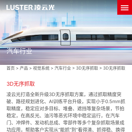
汽车行业
首页
>
产品 >
视觉系统
>
汽车行业
>
3D无序抓取
>
3D无序抓取
3D无序抓取
凌云光打造全新升级3D无序抓取方案，通过抓取精度突
破、路径规划进化、AI训练平台升级，实现小于0.5mm抓
取精度，稳定应对多目标、堆叠、遮挡等复杂场景，节拍
稳定，在高反光、油污等恶劣环境中稳定运行，在汽车
门、冲焊件、发动机总成、零部件等多个复杂抓取场景成
功应用，帮助客户实现从“能抓”到“看得清、抓得稳、换得