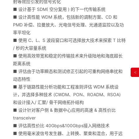
射等效应引发的信号劣化
■ 设计基于 SDM( 空分复用 ) 的下一代传输系统
■ 设计高性能 WDM 系统，包括新的调制方案、CD 和
PMD 补偿、拉曼放大、光电信号处理、光通道监控以及功
率平坦化
■ 使用 C、L、S 波段窗口和可选择放大技术来探索 T 比特
/ 秒的大容量系统
■ 使用高效带宽和稳定的传输技术来升级陆地和海底超长
距离系统
■ 评估由于功率瞬态和测试修正引起的可重构网络串扰和
<
动态特性
■ 基于链路性能分析功能和工程准则评估 WDM 系统设
计，并选择多种技术 (CWDM、PON、ROADM、RSOA)
和设计接入/ 汇聚/ 骨干网络拓扑结构
■ 设计针对客户侧 & 数据中心应用的高速 & 高性价比
transceiver
■ 评估高性价比 40Gbps&100Gbps接入网络技术
■ 使用毫米波信号发生器、上转换、聚束和混合，用于远