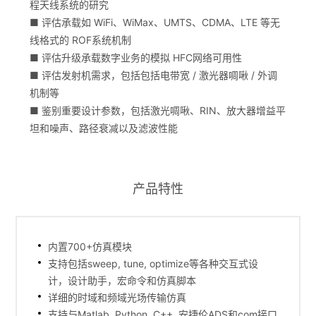
程天线系统的研究
■ 评估承载如 WiFi、WiMax、UMTS、CDMA、LTE 等无
线格式的 ROF系统机制
■ 评估升级承载数字业务的模拟 HFC网络可用性
■ 评估发射机需求，包括包括电带宽 / 激光器啁啾 / 外调
机制等
■ 鉴别重要设计参数，包括激光啁啾、RIN、放大器增益平
坦和噪声、路径衰减以及滤波性能
产品特性
内置700+仿真模块
支持包括sweep, tune, optimize等各种交互式设
计，设计助手，宏命令和仿真脚本
详细的时域和频域光场传输仿真
支持与Matlab, Python, C++, 安捷伦ADS和com接口