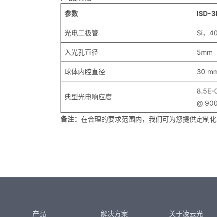
参数
ISD-3
光电二极管
Si，4
入光孔直径
5mm
球体内腔直径
30 m
8.5E-
典型光电响应度
@ 90
备注：
在合理的要求范围内，我们可为您提供定制化
产品
解决方案
关于凌云光