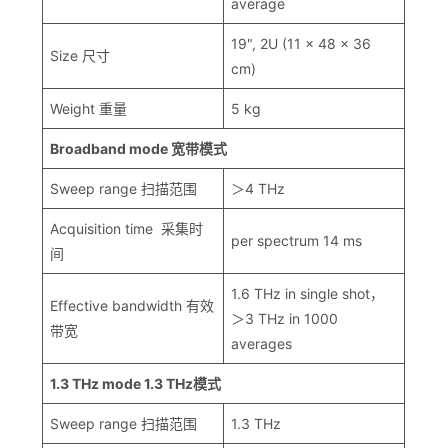
average
19", 2U (11 x 48 x 36
Size 尺寸
cm)
Weight 重量
5 kg
Broadband mode
宽带模式
Sweep range 扫描范围
＞4 THz
Acquisition time 采集时
per spectrum 14 ms
间
1.6 THz in single shot，
Effective bandwidth 有效
＞3 THz in 1000
带宽
averages
1.3 THz mode 1.3 THz
模式
Sweep range 扫描范围
1.3 THz