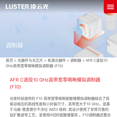
调制器
首页
>
光器件与光芯片
>
有源光器件
>
调制器
>
AFR C波段10
GHz高带宽零啁啾模拟调制器 (F10)
AFR C波段10 GHz高带宽零啁啾模拟调制器
(F10)
光库科技提供的 F10 高带宽零啁啾铌酸锂模拟调制器结合了低
驱动电压的高线性度和小封装尺寸，其带宽大于10 GHz，並基
于马赫-策恩德尔干涉仪 (MZI) 结构. 其设计使用了非常可靠的
钛扩散波导工艺，並使用X切的铌酸锂基厎 。F10调制器还整合