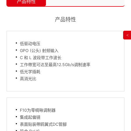
产品特性
产品特性
<
低驱动电压
GPO (公头) 射频输入
C 和 L 波段带工作波长
工作帶宽可达至最高12.5Gb/s调制速率
低光学插耗
高消光比
F10为零啁啾调制器
集成起偏镜
表面贴装帶鸥翼式DC管腳