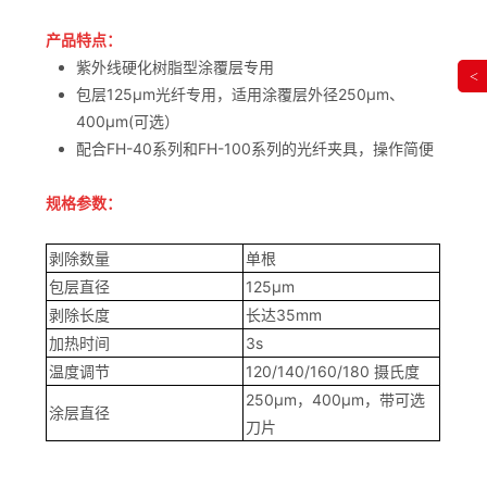
产品特点：
紫外线硬化树脂型涂覆层专用
<
包层125μm光纤专用，适用涂覆层外径250μm、
400μm(可选）
配合FH-40系列和FH-100系列的光纤夹具，操作简便
规格参数：
剥除数量
单根
包层直径
125μm
剥除长度
长达35mm
加热时间
3s
温度调节
120/140/160/180 摄氏度
250μm，400μm，带可选
涂层直径
刀片