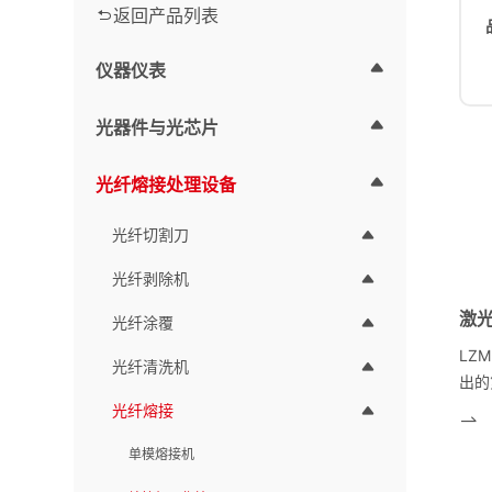
返回产品列表
仪器仪表
光器件与光芯片
光纤熔接处理设备
光纤切割刀
光纤剥除机
光纤涂覆
LZ
光纤清洗机
出的
热源
光纤熔接
站平
单模熔接机
一体
割跟