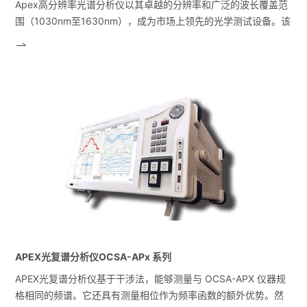
Apex高分辨率光谱分析仪以其卓越的分辨率和广泛的波长覆盖范
围（1030nm至1630nm），成为市场上领先的光学测试设备。该
分析仪采用自研的外腔可调谐激光源，实现了在C波段、L波段、
1064nm、O波段、E波段和S波段的高分辨率测量。分辨率比传
统光栅型光谱分析仪高出500倍，能精确展示信号的真实光谱形
状。设备内置3个波长校准器，提供出色的波长精度（+/- 2
pm），并具备超过83 dB的动态范围。此外，设备支持从5 MHz
至250 GHz的多种分辨率滤波器，确保OSNR测量的准确性。独
特的双通道设计可同时分析两个正交偏振轴的光信号，实现偏振
独立的测量。该分析仪还提供多种选配功能，如内置可调谐激光
源、双光谱分析仪、跟踪发生器和偏振计，以满足不同科研和工
程领域的需求。
APEX光复谱分析仪OCSA-APx 系列
APEX光复谱分析仪基于干涉法，能够测量与 OCSA-APX 仪器规
格相同的频谱。它还具有测量相位作为频率函数的额外优势。然