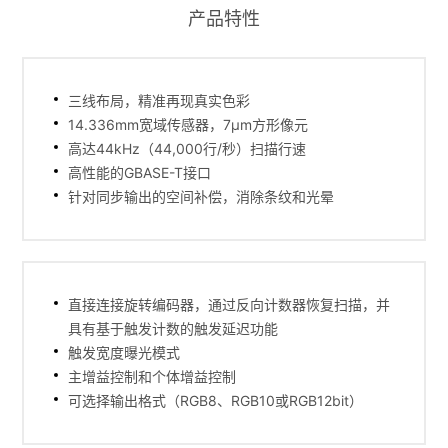
产品特性
三线布局，精准再现真实色彩
14.336mm宽域传感器，7μm方形像元
高达44kHz（44,000行/秒）扫描行速
高性能的GBASE-T接口
针对同步输出的空间补偿，消除条纹和光晕
直接连接旋转编码器，通过反向计数器恢复扫描，并
具有基于触发计数的触发延迟功能
触发宽度曝光模式
主增益控制和个体增益控制
可选择输出格式（RGB8、RGB10或RGB12bit）